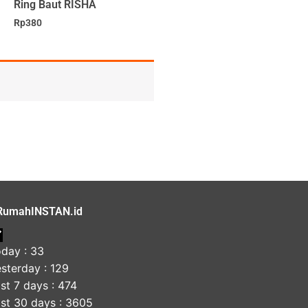
Ring Baut RISHA
Rp
380
RumahINSTAN.id
day : 33
sterday : 129
st 7 days : 474
st 30 days : 3605