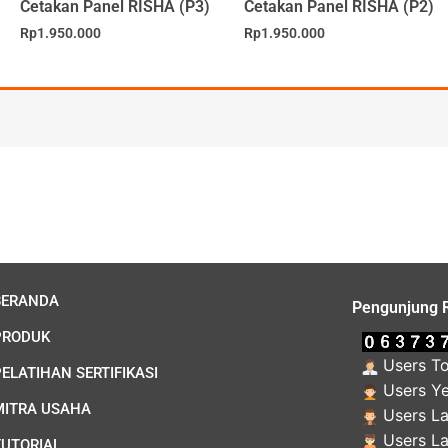
Cetakan Panel RISHA (P3)
Cetakan Panel RISHA (P2)
Rp
1.950.000
Rp
1.950.000
BERANDA
Pengunjung 
PRODUK
Users To
ELATIHAN SERTIFIKASI
Users Ye
MITRA USAHA
Users La
Users La
TUTORIAL