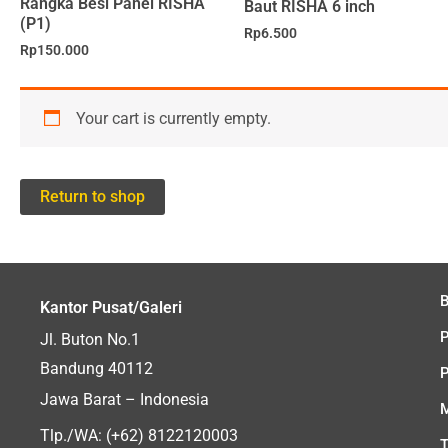
Rangka Besi Panel RISHA
Baut RISHA 6 inch
(P1)
Rp
6.500
Rp
150.000
Your cart is currently empty.
Return to shop
Kantor Pusat/Galeri
Jl. Buton No.1
Bandung 40112
P
Jawa Barat – Indonesia
Tlp./WA: (+62) 8122120003