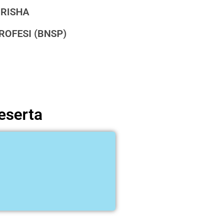
n RISHA
ROFESI (BNSP)
eserta