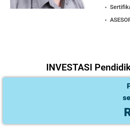
Sertifi
ASESOR
INVESTASI Pendidik
se
R